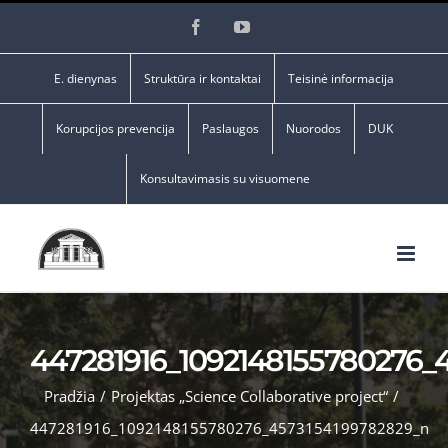
Skip
Facebook
YouTube
to
content
E. dienynas
Struktūra ir kontaktai
Teisinė informacija
Korupcijos prevencija
Paslaugos
Nuorodos
DUK
Konsultavimasis su visuomene
447281916_1092148155780276_
Pradžia
/
Projektas „Science Collaborative project“
/
447281916_1092148155780276_4573154199782829_n