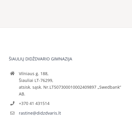
ŠIAULIŲ DIDŽDVARIO GIMNAZIJA
Vilniaus g. 188,
Šiauliai LT-76299,
atsisk. sąsk. Nr.LT507300010002409897 „Swedbank“
AB.
+370 41 431514
rastine@didzdvaris.lt