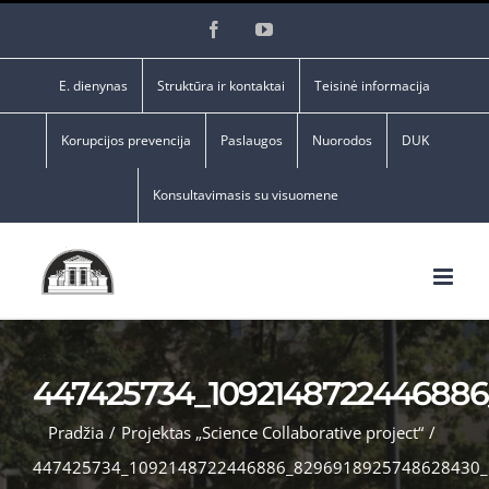
Skip
Facebook
YouTube
to
content
E. dienynas
Struktūra ir kontaktai
Teisinė informacija
Korupcijos prevencija
Paslaugos
Nuorodos
DUK
Konsultavimasis su visuomene
447425734_1092148722446886
Pradžia
/
Projektas „Science Collaborative project“
/
447425734_1092148722446886_8296918925748628430_