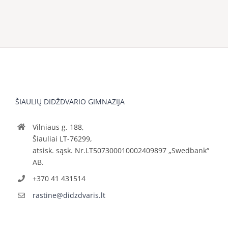
ŠIAULIŲ DIDŽDVARIO GIMNAZIJA
Vilniaus g. 188,
Šiauliai LT-76299,
atsisk. sąsk. Nr.LT507300010002409897 „Swedbank“
AB.
+370 41 431514
rastine@didzdvaris.lt