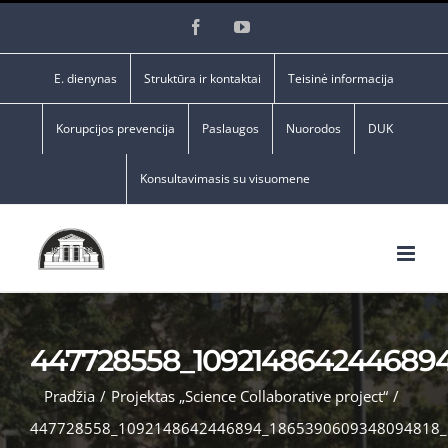
Skip
Facebook
YouTube
to
content
E. dienynas
Struktūra ir kontaktai
Teisinė informacija
Korupcijos prevencija
Paslaugos
Nuorodos
DUK
Konsultavimasis su visuomene
447728558_109214864244689
Pradžia
/
Projektas „Science Collaborative project“
/
447728558_1092148642446894_1865390609348094818_