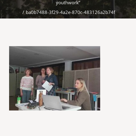
youthwork”
/
ba0b7488-3f29-4a2e-870c-483126a2b74f