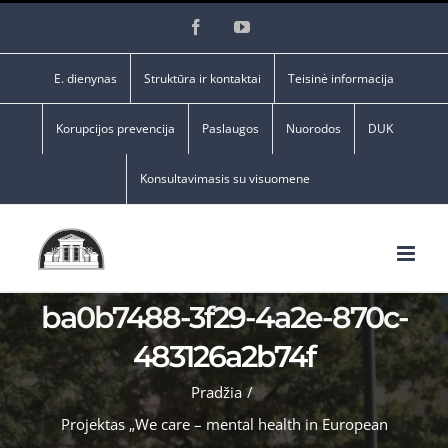
Skip
Facebook
YouTube
to
content
E. dienynas
Struktūra ir kontaktai
Teisinė informacija
Korupcijos prevencija
Paslaugos
Nuorodos
DUK
Konsultavimasis su visuomene
ba0b7488-3f29-4a2e-870c-
483126a2b74f
Pradžia
/
Projektas „We care – mental health in European