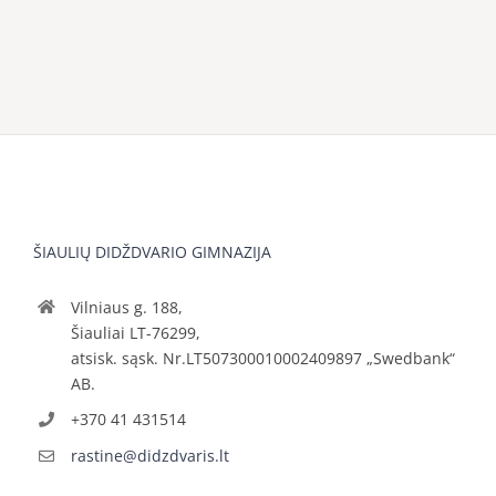
ŠIAULIŲ DIDŽDVARIO GIMNAZIJA
Vilniaus g. 188,
Šiauliai LT-76299,
atsisk. sąsk. Nr.LT507300010002409897 „Swedbank“
AB.
+370 41 431514
rastine@didzdvaris.lt