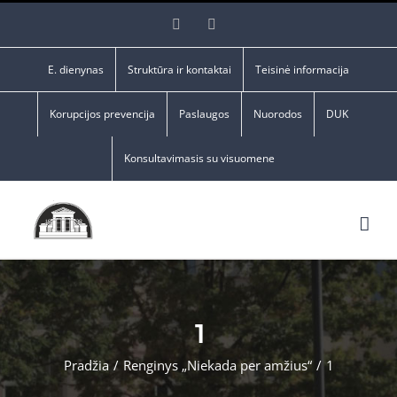
Skip
Facebook
YouTube
to
content
E. dienynas
Struktūra ir kontaktai
Teisinė informacija
Korupcijos prevencija
Paslaugos
Nuorodos
DUK
Konsultavimasis su visuomene
1
Pradžia
/
Renginys „Niekada per amžius“
/
1