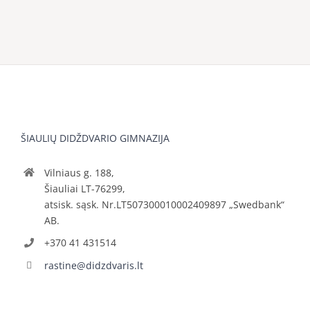
ŠIAULIŲ DIDŽDVARIO GIMNAZIJA
Vilniaus g. 188,
Šiauliai LT-76299,
atsisk. sąsk. Nr.LT507300010002409897 „Swedbank“
AB.
+370 41 431514
rastine@didzdvaris.lt