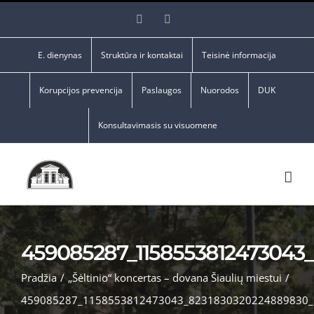
Skip
Facebook
YouTube
to
content
E. dienynas
Struktūra ir kontaktai
Teisinė informacija
Korupcijos prevencija
Paslaugos
Nuorodos
DUK
Konsultavimasis su visuomene
459085287_1158553812473043
Pradžia
/
„Šėltinio“ koncertas – dovana Šiaulių miestui
/
459085287_1158553812473043_8231830320224889830_