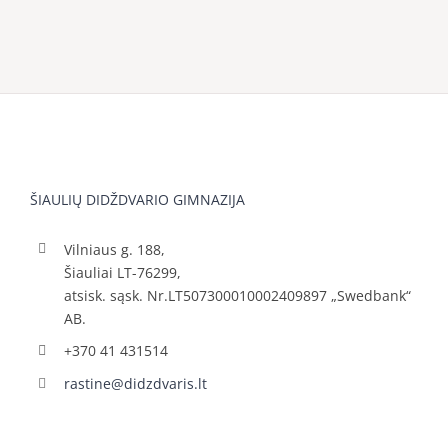
ŠIAULIŲ DIDŽDVARIO GIMNAZIJA
Vilniaus g. 188,
Šiauliai LT-76299,
atsisk. sąsk. Nr.LT507300010002409897 „Swedbank“
AB.
+370 41 431514
rastine@didzdvaris.lt