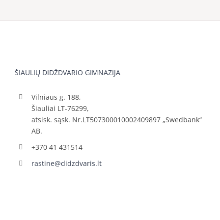
ŠIAULIŲ DIDŽDVARIO GIMNAZIJA
Vilniaus g. 188,
Šiauliai LT-76299,
atsisk. sąsk. Nr.LT507300010002409897 „Swedbank“
AB.
+370 41 431514
rastine@didzdvaris.lt