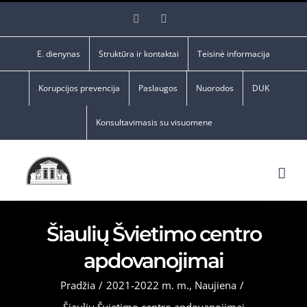
Skip
Facebook
YouTube
to
content
E. dienynas
Struktūra ir kontaktai
Teisinė informacija
Korupcijos prevencija
Paslaugos
Nuorodos
DUK
Konsultavimasis su visuomene
Šiaulių Švietimo centro
apdovanojimai
Pradžia
/
2021-2022 m. m.
,
Naujiena
/
Šiaulių Švietimo centro apdovanojimai