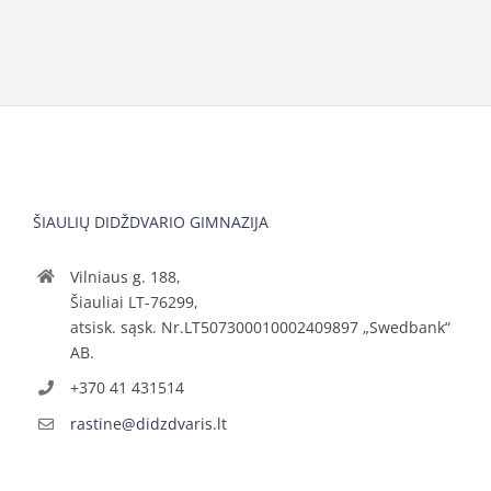
ŠIAULIŲ DIDŽDVARIO GIMNAZIJA
Vilniaus g. 188,
Šiauliai LT-76299,
atsisk. sąsk. Nr.LT507300010002409897 „Swedbank“
AB.
+370 41 431514
rastine@didzdvaris.lt