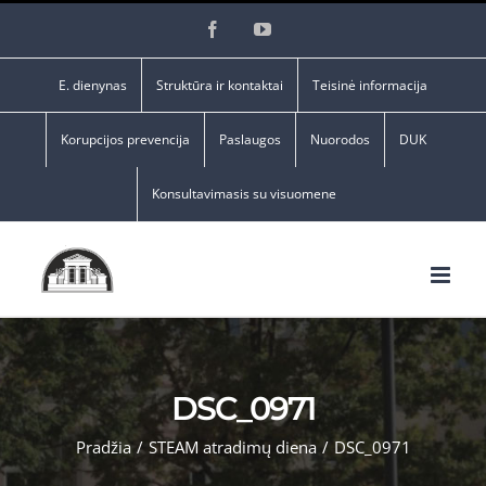
Skip
Facebook
YouTube
to
content
E. dienynas
Struktūra ir kontaktai
Teisinė informacija
Korupcijos prevencija
Paslaugos
Nuorodos
DUK
Konsultavimasis su visuomene
DSC_0971
Pradžia
/
STEAM atradimų diena
/
DSC_0971