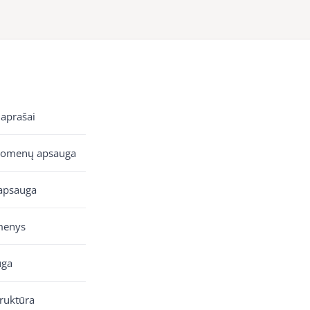
 aprašai
uomenų apsauga
apsauga
menys
uga
truktūra