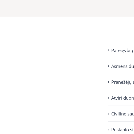
Pareigybių
Asmens d
Pranešėjų 
Atviri duo
Civilinė sa
Puslapio s