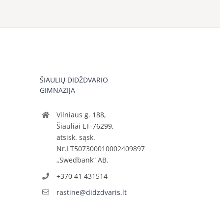
ŠIAULIŲ DIDŽDVARIO
GIMNAZIJA
Vilniaus g. 188,
Šiauliai LT-76299,
atsisk. sąsk.
Nr.LT507300010002409897
„Swedbank“ AB.
+370 41 431514
rastine@didzdvaris.lt