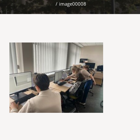
/
image00008