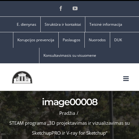
Skip
Facebook
YouTube
to
content
E. dienynas
Struktūra ir kontaktai
Teisinė informacija
Korupcijos prevencija
Paslaugos
Nuorodos
DUK
Konsultavimasis su visuomene
image00008
Pradžia
/
STEAM programa „3D projektavimas ir vizualizavimas su
SketchupPRO ir V-ray for Sketchup“