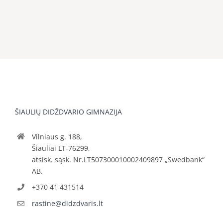
ŠIAULIŲ DIDŽDVARIO GIMNAZIJA
Vilniaus g. 188,
Šiauliai LT-76299,
atsisk. sąsk. Nr.LT507300010002409897 „Swedbank“
AB.
+370 41 431514
rastine@didzdvaris.lt