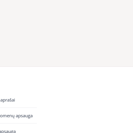
 aprašai
uomenų apsauga
apsauga