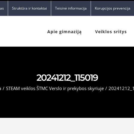
nas
Struktūra ir kontaktai
Teisinė informacija
Korupcijos prevencija
Apie gimnaziją
Veiklos sritys
20241212_115019
a
/
STEAM veiklos ŠTMC Verslo ir prekybos skyriuje
/
20241212_