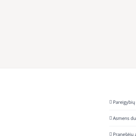
Pareigybių
Asmens d
Pranešėjų 