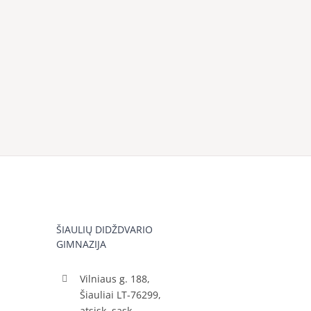
ŠIAULIŲ DIDŽDVARIO
GIMNAZIJA
Vilniaus g. 188,
Šiauliai LT-76299,
atsisk. sąsk.