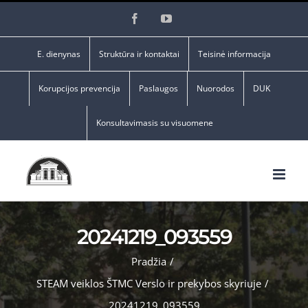
Skip
Facebook
YouTube
to
content
E. dienynas
Struktūra ir kontaktai
Teisinė informacija
Korupcijos prevencija
Paslaugos
Nuorodos
DUK
Konsultavimasis su visuomene
20241219_093559
Pradžia
/
STEAM veiklos ŠTMC Verslo ir prekybos skyriuje
/
20241219_093559