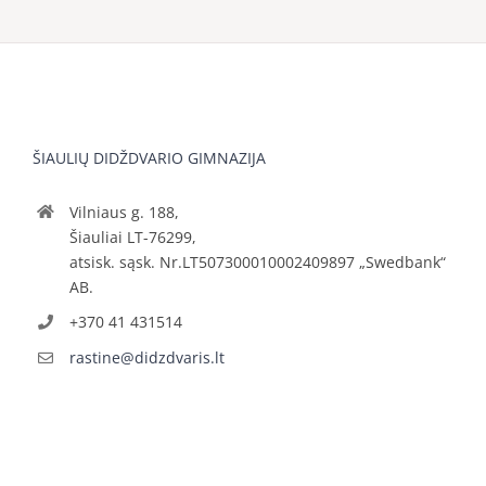
ŠIAULIŲ DIDŽDVARIO GIMNAZIJA
Vilniaus g. 188,
Šiauliai LT-76299,
atsisk. sąsk. Nr.LT507300010002409897 „Swedbank“
AB.
+370 41 431514
rastine@didzdvaris.lt