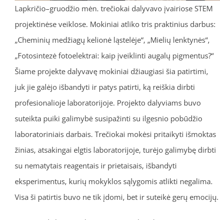
Lapkričio–gruodžio mėn. trečiokai dalyvavo įvairiose STEM
projektinėse veiklose. Mokiniai atliko tris praktinius darbus:
„Cheminių medžiagų kelionė ląstelėje“, „Mielių lenktynės“,
„Fotosintezė fotoelektrai: kaip įveiklinti augalų pigmentus?“
Šiame projekte dalyvavę mokiniai džiaugiasi šia patirtimi,
juk jie galėjo išbandyti ir patys patirti, ką reiškia dirbti
profesionalioje laboratorijoje. Projekto dalyviams buvo
suteikta puiki galimybė susipažinti su ilgesnio pobūdžio
laboratoriniais darbais. Trečiokai mokėsi pritaikyti išmoktas
žinias, atsakingai elgtis laboratorijoje, turėjo galimybę dirbti
su nematytais reagentais ir prietaisais, išbandyti
eksperimentus, kurių mokyklos sąlygomis atlikti negalima.
Visa ši patirtis buvo ne tik įdomi, bet ir suteikė gerų emocijų.