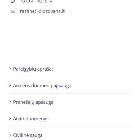
+370 41 431514
rastine@didzdvaris.lt
Pareigybių aprašai
Asmens duomenų apsauga
Pranešėjų apsauga
Atviri duomenys
Civilinė sauga