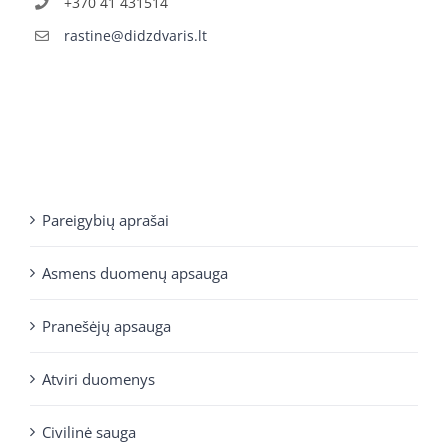
+370 41 431514
rastine@didzdvaris.lt
Pareigybių aprašai
Asmens duomenų apsauga
Pranešėjų apsauga
Atviri duomenys
Civilinė sauga