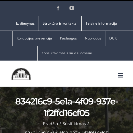
Skip
Facebook
YouTube
to
content
E. dienynas
Struktūra ir kontaktai
Teisinė informacija
Korupcijos prevencija
Paslaugos
Nuorodos
DUK
Konsultavimasis su visuomene
834216c9-5e1a-4f09-937e-
1f2ffd16cf05
Pradžia
/
Susitikimas
/
834216c9-5e1a-4f09-937e-1f2ffd16cf05