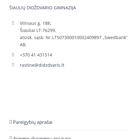
ŠIAULIŲ DIDŽDVARIO GIMNAZIJA
Vilniaus g. 188,
Šiauliai LT-76299,
atsisk. sąsk. Nr.LT507300010002409897 „Swedbank“
AB.
+370 41 431514
rastine@didzdvaris.lt
Pareigybių aprašai
Asmens duomenų apsauga