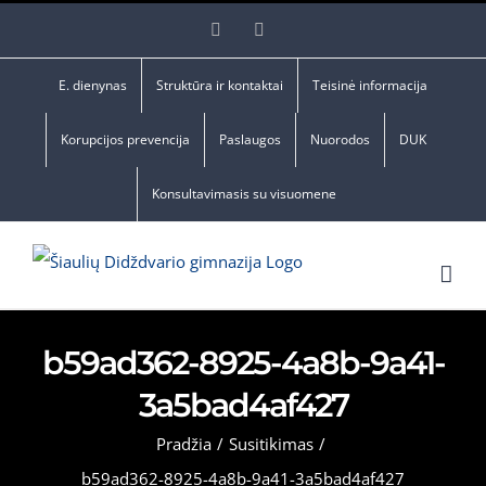
Skip
Facebook
YouTube
to
content
E. dienynas
Struktūra ir kontaktai
Teisinė informacija
Korupcijos prevencija
Paslaugos
Nuorodos
DUK
Konsultavimasis su visuomene
b59ad362-8925-4a8b-9a41-
3a5bad4af427
Pradžia
/
Susitikimas
/
b59ad362-8925-4a8b-9a41-3a5bad4af427