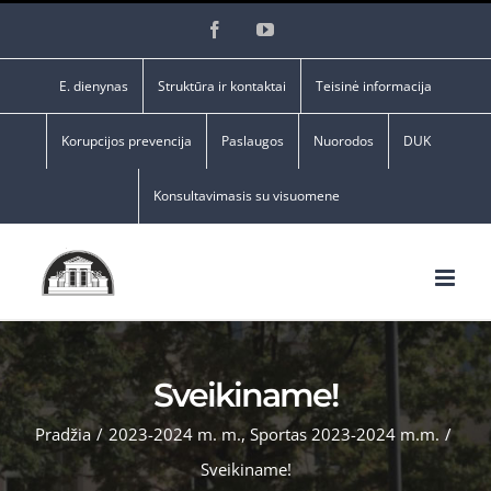
Skip
Facebook
YouTube
to
content
E. dienynas
Struktūra ir kontaktai
Teisinė informacija
Korupcijos prevencija
Paslaugos
Nuorodos
DUK
Konsultavimasis su visuomene
Sveikiname!
Pradžia
/
2023-2024 m. m.
,
Sportas 2023-2024 m.m.
/
Sveikiname!