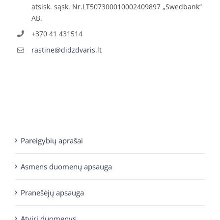
atsisk. sąsk. Nr.LT507300010002409897 „Swedbank“
AB.
+370 41 431514
rastine@didzdvaris.lt
Pareigybių aprašai
Asmens duomenų apsauga
Pranešėjų apsauga
Atviri duomenys