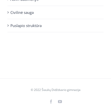
Civilinė sauga
Puslapio struktūra
© 2022 Šiaulių Didždvario gimnazija
Facebook
YouTube