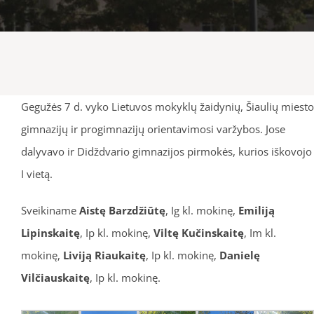
Gegužės 7 d. vyko Lietuvos mokyklų žaidynių, Šiaulių miesto
gimnazijų ir progimnazijų orientavimosi varžybos. Jose
dalyvavo ir Didždvario gimnazijos pirmokės, kurios iškovojo
I vietą.
Sveikiname
Aistę Barzdžiūtę
, Ig kl. mokinę,
Emiliją
Lipinskaitę
, Ip kl. mokinę,
Viltę Kučinskaitę
, Im kl.
mokinę,
Liviją Riaukaitę
, Ip kl. mokinę,
Danielę
Vilčiauskaitę
, Ip kl. mokinę
.