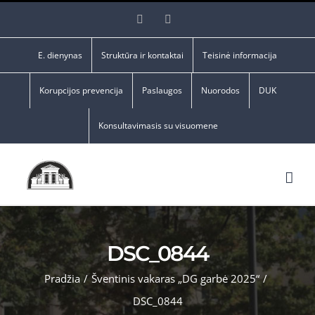
Skip
Facebook
YouTube
to
content
E. dienynas
Struktūra ir kontaktai
Teisinė informacija
Korupcijos prevencija
Paslaugos
Nuorodos
DUK
Konsultavimasis su visuomene
DSC_0844
Pradžia
/
Šventinis vakaras „DG garbė 2025“
/
DSC_0844