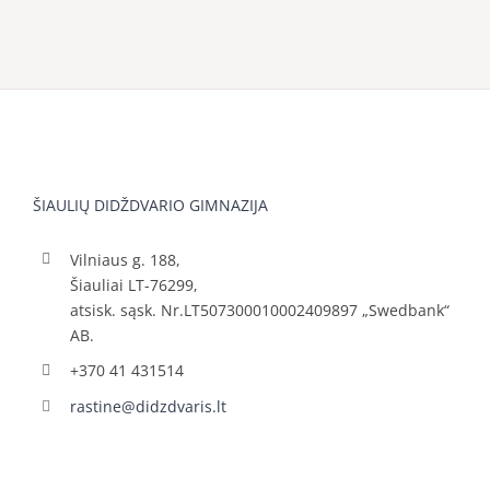
ŠIAULIŲ DIDŽDVARIO GIMNAZIJA
Vilniaus g. 188,
Šiauliai LT-76299,
atsisk. sąsk. Nr.LT507300010002409897 „Swedbank“
AB.
+370 41 431514
rastine@didzdvaris.lt