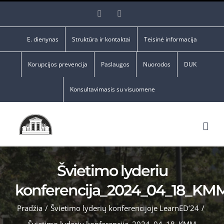
Skip
Facebook
YouTube
to
content
E. dienynas
Struktūra ir kontaktai
Teisinė informacija
Korupcijos prevencija
Paslaugos
Nuorodos
DUK
Konsultavimasis su visuomene
Švietimo lyderiu
konferencija_2024_04_18_KM
Pradžia
/
Švietimo lyderių konferencijoje LearnED’24
/
Švietimo lyderiu konferencija_2024_04_18_KMM