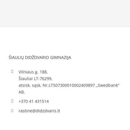
ŠIAULIŲ DIDŽDVARIO GIMNAZIJA
Vilniaus g. 188,
Šiauliai LT-76299,
atsisk. sąsk. Nr.LT507300010002409897 „Swedbank“
AB.
+370 41 431514
rastine@didzdvaris.lt