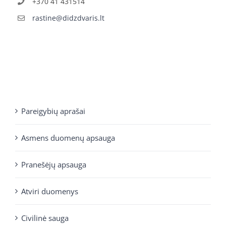
+370 41 431514
rastine@didzdvaris.lt
Pareigybių aprašai
Asmens duomenų apsauga
Pranešėjų apsauga
Atviri duomenys
Civilinė sauga