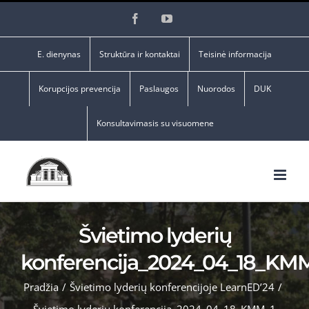
Skip
Facebook
YouTube
to
content
E. dienynas
Struktūra ir kontaktai
Teisinė informacija
Korupcijos prevencija
Paslaugos
Nuorodos
DUK
Konsultavimasis su visuomene
Švietimo lyderių
konferencija_2024_04_18_KM
Pradžia
/
Švietimo lyderių konferencijoje LearnED’24
/
Švietimo lyderių konferencija_2024_04_18_KMM_1