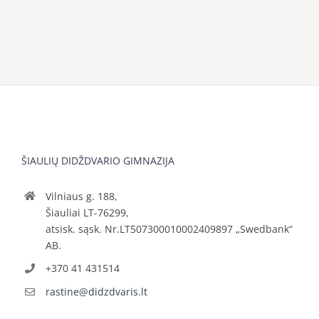
ŠIAULIŲ DIDŽDVARIO GIMNAZIJA
Vilniaus g. 188,
Šiauliai LT-76299,
atsisk. sąsk. Nr.LT507300010002409897 „Swedbank“
AB.
+370 41 431514
rastine@didzdvaris.lt