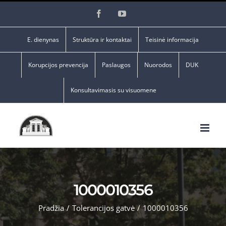
Skip
Facebook
YouTube
to
content
E. dienynas
Struktūra ir kontaktai
Teisinė informacija
Korupcijos prevencija
Paslaugos
Nuorodos
DUK
Konsultavimasis su visuomene
1000010356
Pradžia
/
Tolerancijos gatvė
/
1000010356