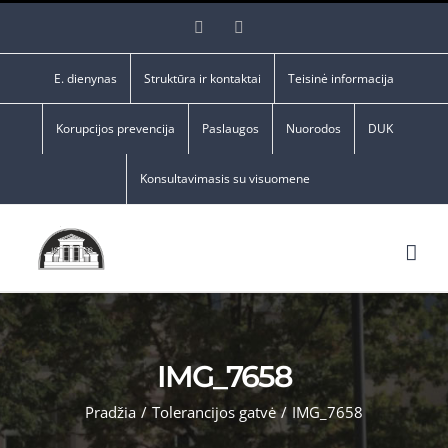
Skip
Facebook
YouTube
to
content
E. dienynas
Struktūra ir kontaktai
Teisinė informacija
Korupcijos prevencija
Paslaugos
Nuorodos
DUK
Konsultavimasis su visuomene
IMG_7658
Pradžia
/
Tolerancijos gatvė
/
IMG_7658