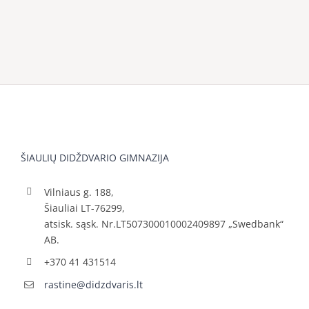
ŠIAULIŲ DIDŽDVARIO GIMNAZIJA
Vilniaus g. 188,
Šiauliai LT-76299,
atsisk. sąsk. Nr.LT507300010002409897 „Swedbank“
AB.
+370 41 431514
rastine@didzdvaris.lt