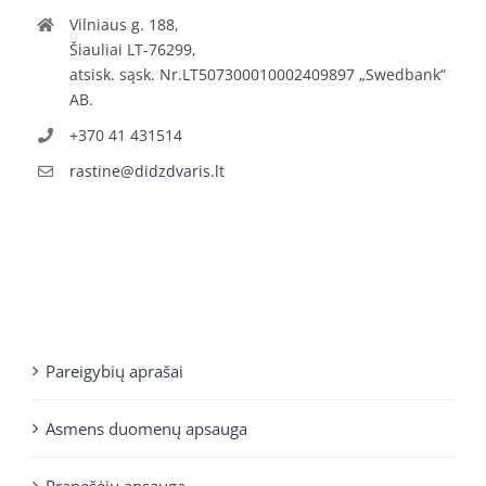
Vilniaus g. 188,
Šiauliai LT-76299,
atsisk. sąsk. Nr.LT507300010002409897 „Swedbank“
AB.
+370 41 431514
rastine@didzdvaris.lt
Pareigybių aprašai
Asmens duomenų apsauga
Pranešėjų apsauga