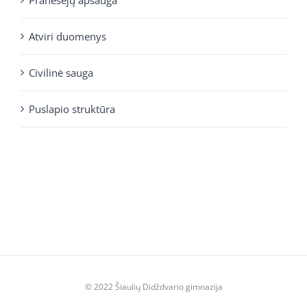
Atviri duomenys
Civilinė sauga
Puslapio struktūra
© 2022 Šiaulių Didždvario gimnazija