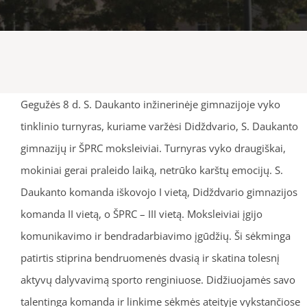
Gegužės 8 d. S. Daukanto inžinerinėje gimnazijoje vyko
tinklinio turnyras, kuriame varžėsi Didždvario, S. Daukanto
gimnazijų ir ŠPRC moksleiviai. Turnyras vyko draugiškai,
mokiniai gerai praleido laiką, netrūko karštų emocijų. S.
Daukanto komanda iškovojo I vietą, Didždvario gimnazijos
komanda II vietą, o ŠPRC – III vietą. Moksleiviai įgijo
komunikavimo ir bendradarbiavimo įgūdžių. Ši sėkminga
patirtis stiprina bendruomenės dvasią ir skatina tolesnį
aktyvų dalyvavimą sporto renginiuose. Didžiuojamės savo
talentinga komanda ir linkime sėkmės ateityje vykstančiose