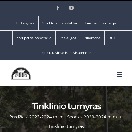
Skip
Facebook
YouTube
to
content
E. dienynas
Struktūra ir kontaktai
Teisinė informacija
Korupcijos prevencija
Paslaugos
Nuorodos
DUK
Konsultavimasis su visuomene
Tinklinio turnyras
Pradžia
/
2023-2024 m. m.
,
Sportas 2023-2024 m.m.
/
Tinklinio turnyras