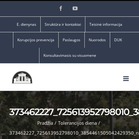
Skip
Facebook
YouTube
to
content
E. dienynas
Struktūra ir kontaktai
Teisinė informacija
Korupcijos prevencija
Paslaugos
Nuorodos
DUK
Konsultavimasis su visuomene
373462227_725613952798010_
Pradžia
/
Tolerancijos diena
/
373462227_725613952798010_3854461505042429350_n