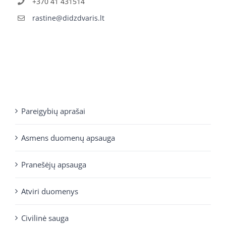
+370 41 431514
rastine@didzdvaris.lt
Pareigybių aprašai
Asmens duomenų apsauga
Pranešėjų apsauga
Atviri duomenys
Civilinė sauga