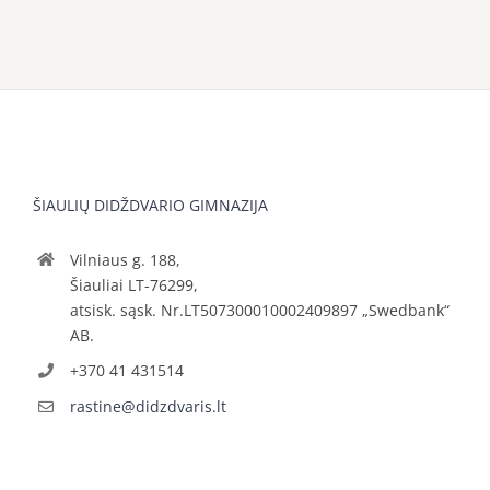
ŠIAULIŲ DIDŽDVARIO GIMNAZIJA
Vilniaus g. 188,
Šiauliai LT-76299,
atsisk. sąsk. Nr.LT507300010002409897 „Swedbank“
AB.
+370 41 431514
rastine@didzdvaris.lt