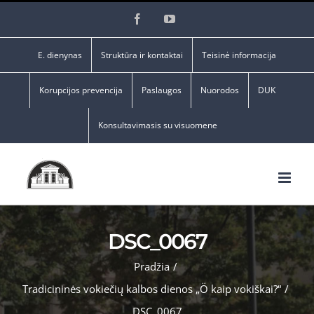
Skip
Facebook
YouTube
to
content
E. dienynas
Struktūra ir kontaktai
Teisinė informacija
Korupcijos prevencija
Paslaugos
Nuorodos
DUK
Konsultavimasis su visuomene
DSC_0067
Pradžia
/
Tradicininės vokiečių kalbos dienos „Ö kaip vokiškai?“
/
DSC_0067