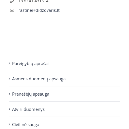
+370 41 431514
rastine@didzdvaris.lt
Pareigybių aprašai
Asmens duomenų apsauga
Pranešėjų apsauga
Atviri duomenys
Civilinė sauga