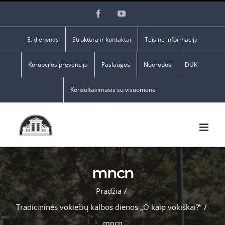
Skip
Facebook
YouTube
to
content
E. dienynas
Struktūra ir kontaktai
Teisinė informacija
Korupcijos prevencija
Paslaugos
Nuorodos
DUK
Konsultavimasis su visuomene
mncn
Pradžia
/
Tradicininės vokiečių kalbos dienos „Ö kaip vokiškai?“
/
mncn