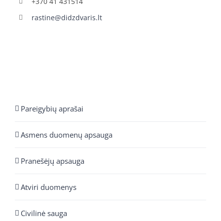
+370 41 431514
rastine@didzdvaris.lt
Pareigybių aprašai
Asmens duomenų apsauga
Pranešėjų apsauga
Atviri duomenys
Civilinė sauga