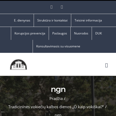
Skip
Facebook
YouTube
to
content
E. dienynas
Struktūra ir kontaktai
Teisinė informacija
Korupcijos prevencija
Paslaugos
Nuorodos
DUK
Konsultavimasis su visuomene
ngn
Pradžia
/
Tradicininės vokiečių kalbos dienos „Ö kaip vokiškai?“
/
ngn