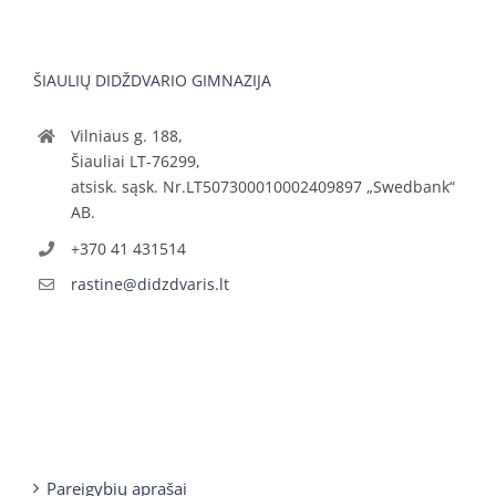
ŠIAULIŲ DIDŽDVARIO GIMNAZIJA
Vilniaus g. 188,
Šiauliai LT-76299,
atsisk. sąsk. Nr.LT507300010002409897 „Swedbank“
AB.
+370 41 431514
rastine@didzdvaris.lt
Pareigybių aprašai