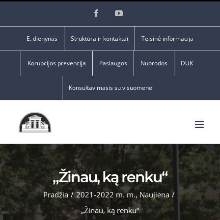
Skip
Facebook
YouTube
to
content
E. dienynas
Struktūra ir kontaktai
Teisinė informacija
Korupcijos prevencija
Paslaugos
Nuorodos
DUK
Konsultavimasis su visuomene
„Žinau, ką renku“
Pradžia
/
2021-2022 m. m.
,
Naujiena
/
„Žinau, ką renku“