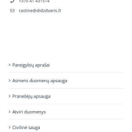
+370 41 431514
rastine@didzdvaris.lt
Pareigybių aprašai
Asmens duomenų apsauga
Pranešėjų apsauga
Atviri duomenys
Civilinė sauga