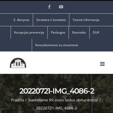
Skip
Facebook
YouTube
to
content
E. dienynas
Struktūra ir kontaktai
Teisinė informacija
Korupcijos prevencija
Paslaugos
Nuorodos
DUK
Konsultavimasis su visuomene
20220721-IMG_4086-2
Pradžia
/
Sveikiname 99-osios laidos abiturientus!
/
20220721-IMG_4086-2