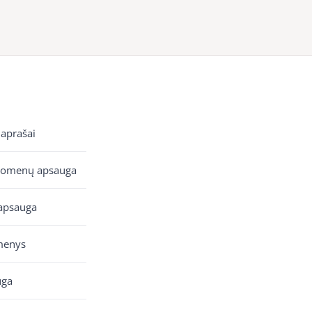
 aprašai
uomenų apsauga
apsauga
menys
uga