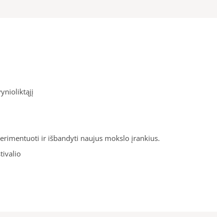
nioliktąjį
perimentuoti ir išbandyti naujus mokslo įrankius.
tivalio