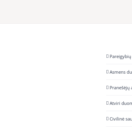
Pareigybių
Asmens d
Pranešėjų 
Atviri duo
Civilinė sa