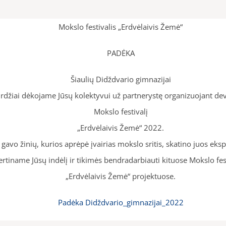
Mokslo festivalis „Erdvėlaivis Žemė“
PADĖKA
Šiaulių Didždvario gimnazijai
rdžiai dėkojame Jūsų kolektyvui už partnerystę organizuojant devy
Mokslo festivalį
„Erdvėlaivis Žemė“ 2022.
avo žinių, kurios aprėpė įvairias mokslo sritis, skatino juos eks
ertiname Jūsų indėlį ir tikimės bendradarbiauti kituose Mokslo fes
„Erdvėlaivis Žemė“ projektuose.
Padėka Didždvario_gimnazijai_2022