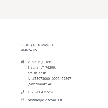
ŠIAULIŲ DIDŽDVARIO
GIMNAZIJA
Vilniaus g. 188,
Šiauliai LT-76299,
atsisk. sąsk.
Nr.LT507300010002409897
„Swedbank“ AB.
+370 41 431514
rastine@didzdvaris.lt