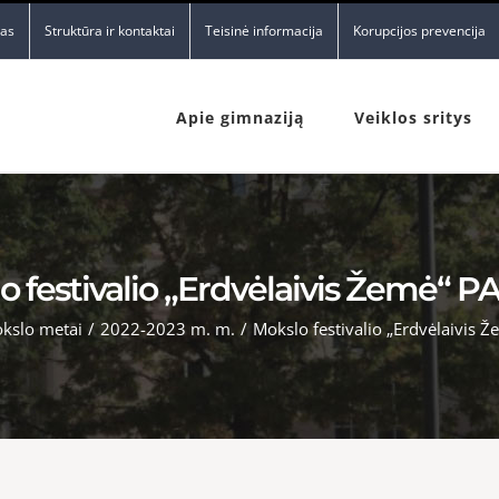
nas
Struktūra ir kontaktai
Teisinė informacija
Korupcijos prevencija
Apie gimnaziją
Veiklos sritys
o festivalio „Erdvėlaivis Žemė“ 
kslo metai
/
2022-2023 m. m.
/
Mokslo festivalio „Erdvėlaivis