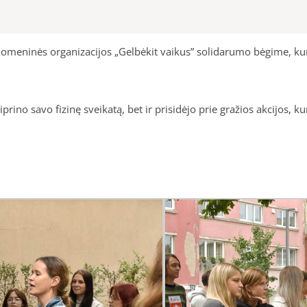
omeninės organizacijos „Gelbėkit vaikus” solidarumo bėgime, kur
rino savo fizinę sveikatą, bet ir prisidėjo prie gražios akcijos, k