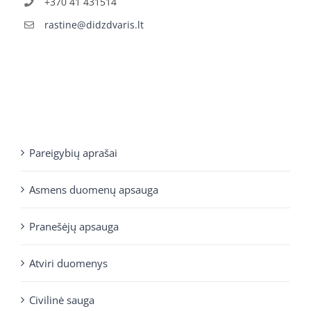
+370 41 431514
rastine@didzdvaris.lt
Pareigybių aprašai
Asmens duomenų apsauga
Pranešėjų apsauga
Atviri duomenys
Civilinė sauga