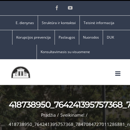
Skip
Facebook
YouTube
to
content
E. dienynas
Struktūra ir kontaktai
Teisinė informacija
Korupcijos prevencija
Paslaugos
Nuorodos
DUK
Konsultavimasis su visuomene
418738950_764241395757368_
Pradžia
/
Sveikiname!
/
418738950_764241395757368_7847084727011286881_n