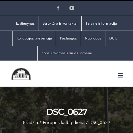
Skip
Facebook
YouTube
to
content
E. dienynas
Struktūra ir kontaktai
Teisinė informacija
Korupcijos prevencija
Paslaugos
Nuorodos
DUK
Konsultavimasis su visuomene
DSC_0627
Pradžia
/
Europos kalbų diena
/
DSC_0627