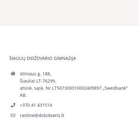
ŠIAULIŲ DIDŽDVARIO GIMNAZIJA
Vilniaus g. 188,
Šiauliai LT-76299,
atsisk. sąsk. Nr.LT507300010002409897 „Swedbank“
AB.
+370 41 431514
rastine@didzdvaris.lt