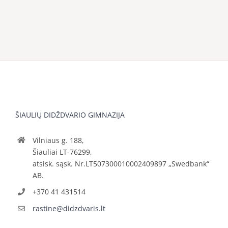
ŠIAULIŲ DIDŽDVARIO GIMNAZIJA
Vilniaus g. 188,
Šiauliai LT-76299,
atsisk. sąsk. Nr.LT507300010002409897 „Swedbank“
AB.
+370 41 431514
rastine@didzdvaris.lt