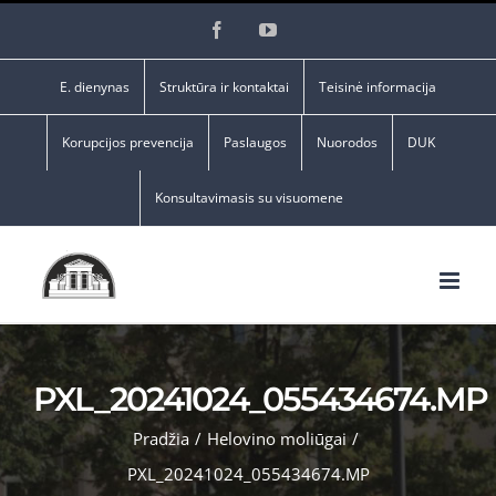
Skip
Facebook
YouTube
to
content
E. dienynas
Struktūra ir kontaktai
Teisinė informacija
Korupcijos prevencija
Paslaugos
Nuorodos
DUK
Konsultavimasis su visuomene
PXL_20241024_055434674.MP
Pradžia
/
Helovino moliūgai
/
PXL_20241024_055434674.MP