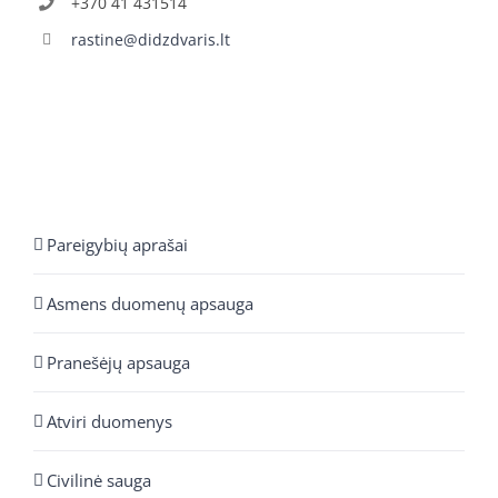
+370 41 431514
rastine@didzdvaris.lt
Pareigybių aprašai
Asmens duomenų apsauga
Pranešėjų apsauga
Atviri duomenys
Civilinė sauga