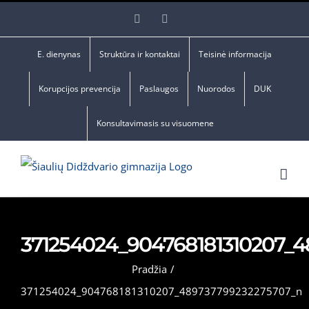
Skip
Facebook
YouTube
to
content
E. dienynas
Struktūra ir kontaktai
Teisinė informacija
Korupcijos prevencija
Paslaugos
Nuorodos
DUK
Konsultavimasis su visuomene
371254024_904768181310207_
Pradžia
/
371254024_904768181310207_489737799232275707_n