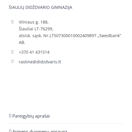
ŠIAULIŲ DIDŽDVARIO GIMNAZIJA
Vilniaus g. 188,
Šiauliai LT-76299,
atsisk. sąsk. Nr.LT507300010002409897 „Swedbank“
AB.
+370 41 431514
rastine@didzdvaris.lt
Pareigybių aprašai
Asmens duomenų apsauga