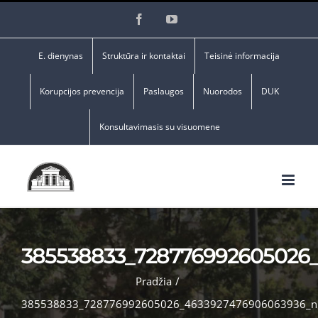
Skip
Facebook
YouTube
to
content
E. dienynas
Struktūra ir kontaktai
Teisinė informacija
Korupcijos prevencija
Paslaugos
Nuorodos
DUK
Konsultavimasis su visuomene
385538833_728776992605026
Pradžia
/
385538833_728776992605026_4633927476906063936_n