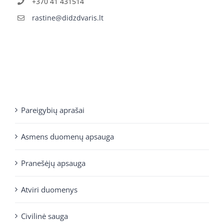
+370 41 431514
rastine@didzdvaris.lt
Pareigybių aprašai
Asmens duomenų apsauga
Pranešėjų apsauga
Atviri duomenys
Civilinė sauga