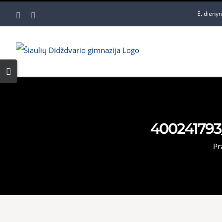
Skip
E. dieny
Facebook
YouTube
to
content
Toggle
Sliding
Bar
Area
400241793
Pr