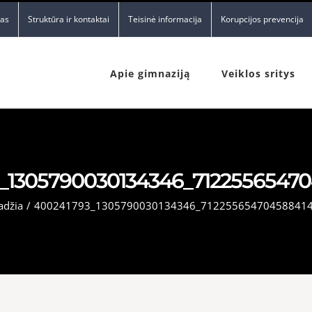
nas
Struktūra ir kontaktai
Teisinė informacija
Korupcijos prevencija
Apie gimnaziją
Veiklos sritys
_1305790030134346_7122556547
adžia
/
400241793_1305790030134346_71225565470458841