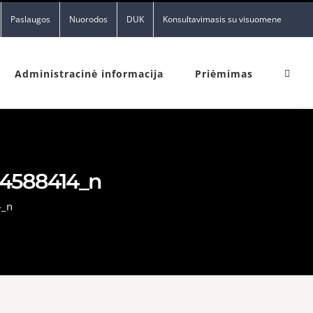
Paslaugos
Nuorodos
DUK
Konsultavimasis su visuomene
Administracinė informacija
Priėmimas
04588414_n
4_n