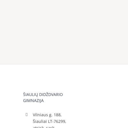
ŠIAULIŲ DIDŽDVARIO
GIMNAZIJA
Vilniaus g. 188,
Šiauliai LT-76299,
atsisk. sąsk.