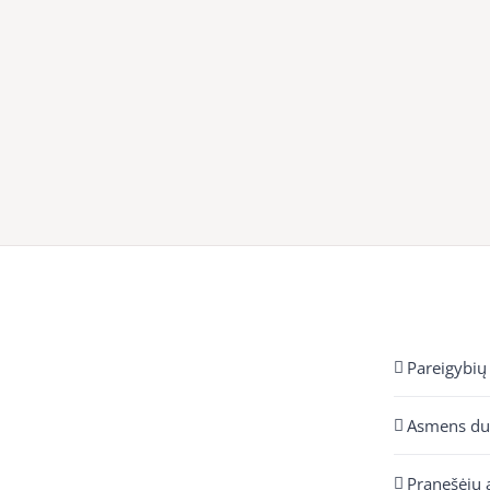
Pareigybių
Asmens d
Pranešėjų 