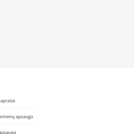
 aprašai
uomenų apsauga
apsauga