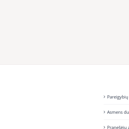
Pareigybių
Asmens d
Pranešėjų 