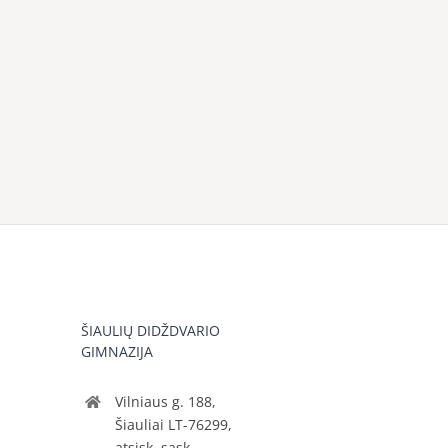
ŠIAULIŲ DIDŽDVARIO
GIMNAZIJA
Vilniaus g. 188,
Šiauliai LT-76299,
atsisk. sąsk.