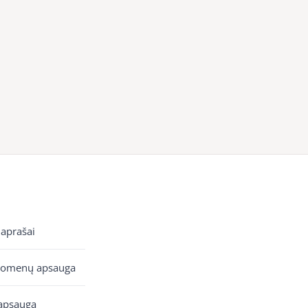
 aprašai
uomenų apsauga
apsauga