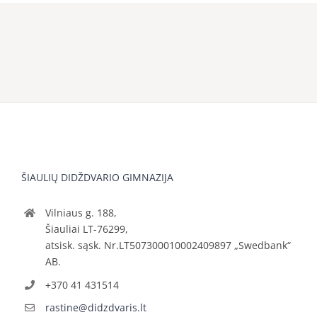
ŠIAULIŲ DIDŽDVARIO GIMNAZIJA
Vilniaus g. 188,
Šiauliai LT-76299,
atsisk. sąsk. Nr.LT507300010002409897 „Swedbank“
AB.
+370 41 431514
rastine@didzdvaris.lt