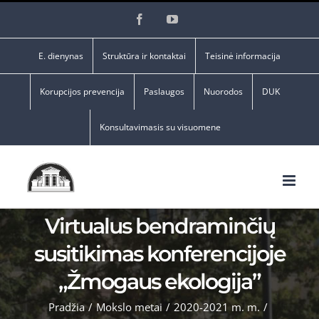
Skip
Facebook
YouTube
to
content
E. dienynas
Struktūra ir kontaktai
Teisinė informacija
Korupcijos prevencija
Paslaugos
Nuorodos
DUK
Konsultavimasis su visuomene
Virtualus bendraminčių
susitikimas konferencijoje
„Žmogaus ekologija”
Pradžia
/
Mokslo metai
/
2020-2021 m. m.
/