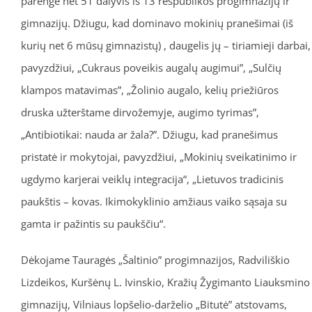
parengė net 51 dalyvis iš 13 respublikos progimnazijų ir
gimnazijų. Džiugu, kad dominavo mokinių pranešimai (iš
kurių net 6 mūsų gimnazistų) , daugelis jų – tiriamieji darbai,
pavyzdžiui, „Cukraus poveikis augalų augimui”, „Sulčių
klampos matavimas”, „Žolinio augalo, kelių priežiūros
druska užterštame dirvožemyje, augimo tyrimas”,
„Antibiotikai: nauda ar žala?”. Džiugu, kad pranešimus
pristatė ir mokytojai, pavyzdžiui, „Mokinių sveikatinimo ir
ugdymo karjerai veiklų integracija“, „Lietuvos tradicinis
paukštis – kovas. Ikimokyklinio amžiaus vaiko sąsaja su
gamta ir pažintis su paukščiu“.
Dėkojame Tauragės „Šaltinio” progimnazijos, Radviliškio
Lizdeikos, Kuršėnų L. Ivinskio, Kražių Žygimanto Liauksmino
gimnazijų, Vilniaus lopšelio-darželio „Bitutė” atstovams,