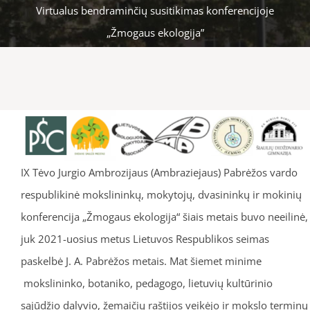
Virtualus bendraminčių susitikimas konferencijoje
„Žmogaus ekologija”
IX Tėvo Jurgio Ambrozijaus (Ambraziejaus) Pabrėžos vardo
respublikinė mokslininkų, mokytojų, dvasininkų ir mokinių
konferencija „Žmogaus ekologija“ šiais metais buvo neeilinė,
juk 2021-uosius metus Lietuvos Respublikos seimas
paskelbė J. A. Pabrėžos metais. Mat šiemet minime
mokslininko, botaniko, pedagogo, lietuvių kultūrinio
sąjūdžio dalyvio, žemaičių raštijos veikėjo ir mokslo terminų