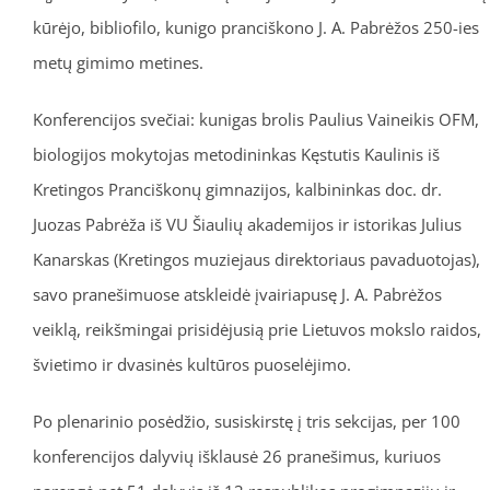
kūrėjo, bibliofilo, kunigo pranciškono J. A. Pabrėžos 250-ies
metų gimimo metines.
Konferencijos svečiai: kunigas brolis Paulius Vaineikis OFM,
biologijos mokytojas metodininkas Kęstutis Kaulinis iš
Kretingos Pranciškonų gimnazijos, kalbininkas doc. dr.
Juozas Pabrėža iš VU Šiaulių akademijos ir istorikas Julius
Kanarskas (Kretingos muziejaus direktoriaus pavaduotojas),
savo pranešimuose atskleidė įvairiapusę J. A. Pabrėžos
veiklą, reikšmingai prisidėjusią prie Lietuvos mokslo raidos,
švietimo ir dvasinės kultūros puoselėjimo.
Po plenarinio posėdžio, susiskirstę į tris sekcijas, per 100
konferencijos dalyvių išklausė 26 pranešimus, kuriuos