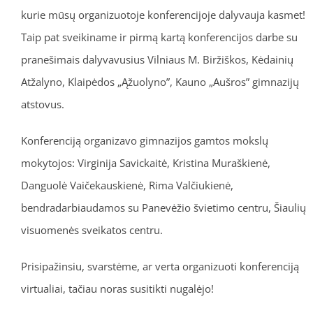
kurie mūsų organizuotoje konferencijoje dalyvauja kasmet!
Taip pat sveikiname ir pirmą kartą konferencijos darbe su
pranešimais dalyvavusius Vilniaus M. Biržiškos, Kėdainių
Atžalyno, Klaipėdos „Ąžuolyno”, Kauno „Aušros” gimnazijų
atstovus.
Konferenciją organizavo gimnazijos gamtos mokslų
mokytojos: Virginija Savickaitė, Kristina Muraškienė,
Danguolė Vaičekauskienė, Rima Valčiukienė,
bendradarbiaudamos su Panevėžio švietimo centru, Šiaulių
visuomenės sveikatos centru.
Prisipažinsiu, svarstėme, ar verta organizuoti konferenciją
virtualiai, tačiau noras susitikti nugalėjo!