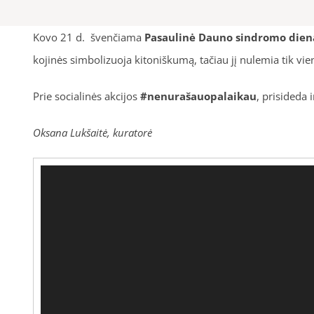
Kovo 21 d. švenčiama
Pasaulinė Dauno sindromo dien
kojinės simbolizuoja kitoniškumą, tačiau jį nulemia tik v
Prie socialinės akcijos
#nenurašauopalaikau
, prisideda 
Oksana Lukšaitė, kuratorė
Video
grotuvas