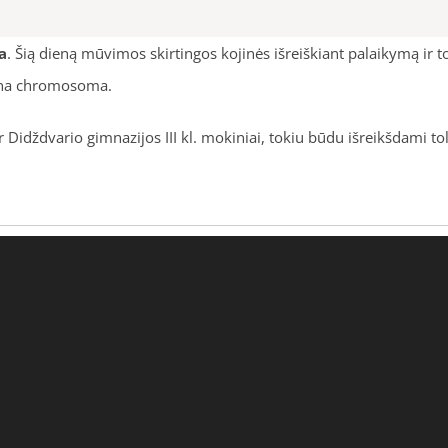
a
. Šią dieną mūvimos skirtingos kojinės išreiškiant palaikymą i
iena chromosoma.
ir Didždvario gimnazijos III kl. mokiniai, tokiu būdu išreikšdami