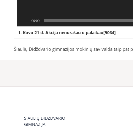
00:00
1.
Kovo 21 d. Akcija nenurašau o palaikau[9064]
Šiaulių Didždvario gimnazijos mokinių savivalda taip pat pr
ŠIAULIŲ DIDŽDVARIO
GIMNAZIJA