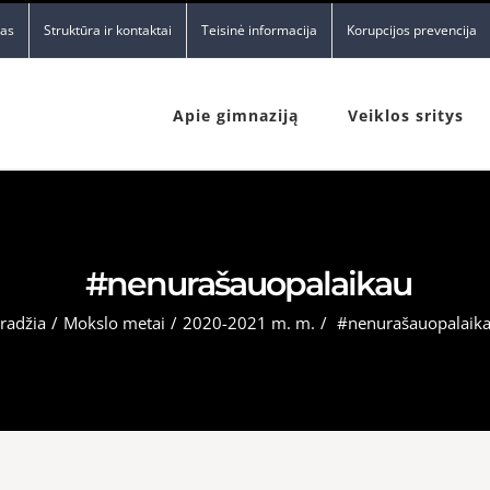
nas
Struktūra ir kontaktai
Teisinė informacija
Korupcijos prevencija
Apie gimnaziją
Veiklos sritys
#nenurašauopalaikau
radžia
/
Mokslo metai
/
2020-2021 m. m.
/
#nenurašauopalaik