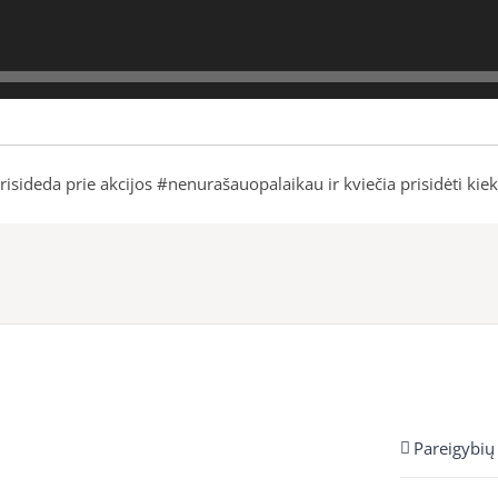
isideda prie akcijos #nenurašauopalaikau ir kviečia prisidėti kiekvie
Pareigybių