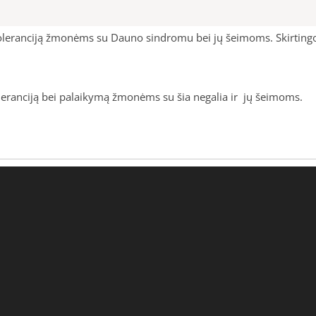
r toleranciją žmonėms su Dauno sindromu bei jų šeimoms. Skirting
 toleranciją bei palaikymą žmonėms su šia negalia ir jų šeimoms.