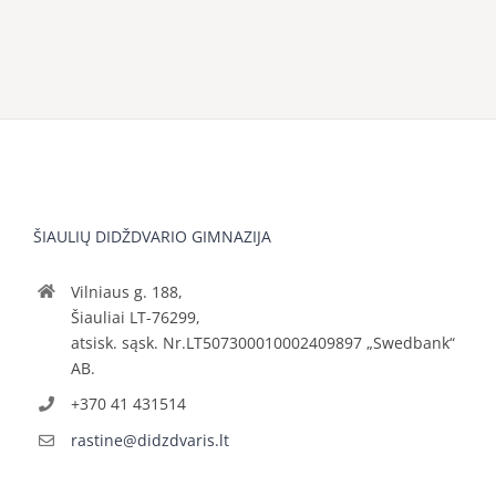
ŠIAULIŲ DIDŽDVARIO GIMNAZIJA
Vilniaus g. 188,
Šiauliai LT-76299,
atsisk. sąsk. Nr.LT507300010002409897 „Swedbank“
AB.
+370 41 431514
rastine@didzdvaris.lt