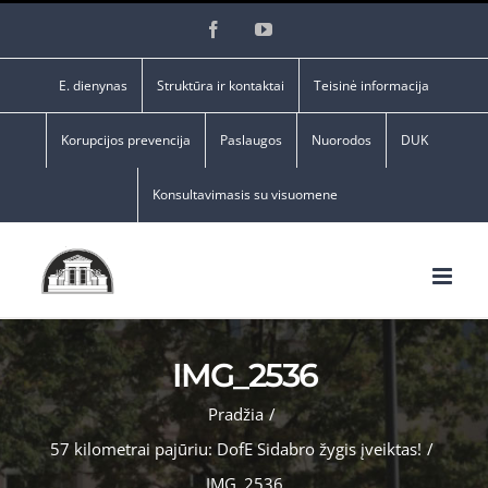
Skip
Facebook
YouTube
to
content
E. dienynas
Struktūra ir kontaktai
Teisinė informacija
Korupcijos prevencija
Paslaugos
Nuorodos
DUK
Konsultavimasis su visuomene
IMG_2536
Pradžia
/
57 kilometrai pajūriu: DofE Sidabro žygis įveiktas!
/
IMG_2536