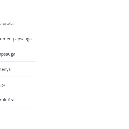
 aprašai
uomenų apsauga
apsauga
menys
uga
truktūra