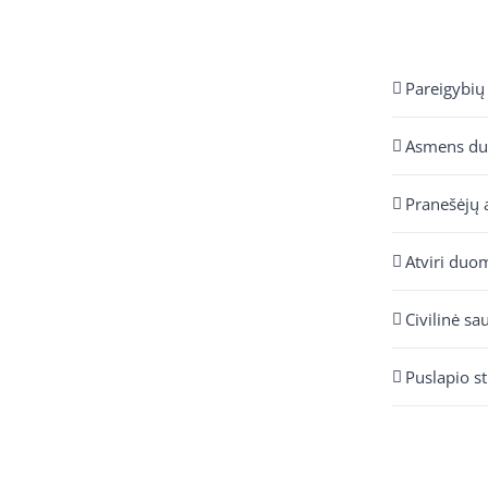
Pareigybių
Asmens d
Pranešėjų 
Atviri duo
Civilinė sa
Puslapio s