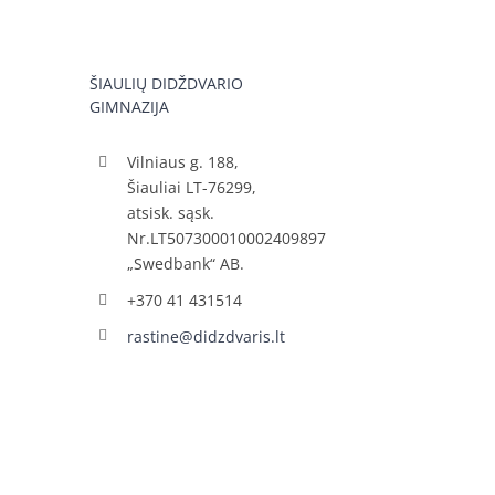
ŠIAULIŲ DIDŽDVARIO
GIMNAZIJA
Vilniaus g. 188,
Šiauliai LT-76299,
atsisk. sąsk.
Nr.LT507300010002409897
„Swedbank“ AB.
+370 41 431514
rastine@didzdvaris.lt