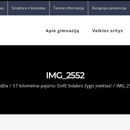
nas
Struktūra ir kontaktai
Teisinė informacija
Korupcijos prevencija
Apie gimnaziją
Veiklos sritys
IMG_2552
džia
/
57 kilometrai pajūriu: DofE Sidabro žygis įveiktas!
/
IMG_2