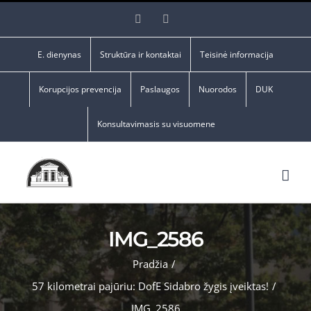
Skip
Facebook
YouTube
to
content
E. dienynas
Struktūra ir kontaktai
Teisinė informacija
Korupcijos prevencija
Paslaugos
Nuorodos
DUK
Konsultavimasis su visuomene
IMG_2586
Pradžia
/
57 kilometrai pajūriu: DofE Sidabro žygis įveiktas!
/
IMG_2586