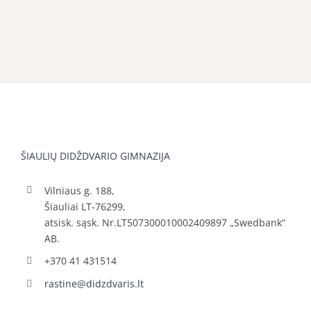
ŠIAULIŲ DIDŽDVARIO GIMNAZIJA
Vilniaus g. 188,
Šiauliai LT-76299,
atsisk. sąsk. Nr.LT507300010002409897 „Swedbank“
AB.
+370 41 431514
rastine@didzdvaris.lt