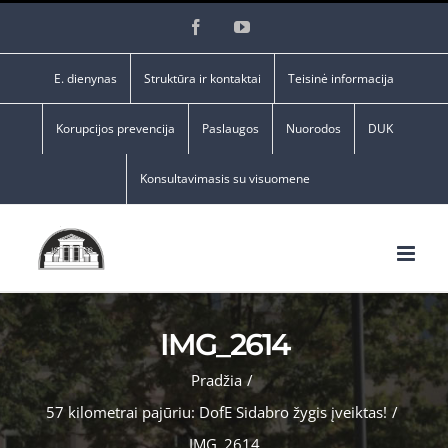
Skip
Facebook
YouTube
to
content
E. dienynas
Struktūra ir kontaktai
Teisinė informacija
Korupcijos prevencija
Paslaugos
Nuorodos
DUK
Konsultavimasis su visuomene
IMG_2614
Pradžia
/
57 kilometrai pajūriu: DofE Sidabro žygis įveiktas!
/
IMG_2614