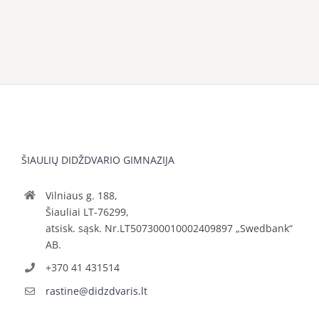
ŠIAULIŲ DIDŽDVARIO GIMNAZIJA
Vilniaus g. 188,
Šiauliai LT-76299,
atsisk. sąsk. Nr.LT507300010002409897 „Swedbank“
AB.
+370 41 431514
rastine@didzdvaris.lt