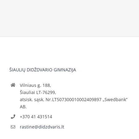
ŠIAULIŲ DIDŽDVARIO GIMNAZIJA
Vilniaus g. 188,
Šiauliai LT-76299,
atsisk. sąsk. Nr.LT507300010002409897 „Swedbank“
AB.
+370 41 431514
rastine@didzdvaris.lt