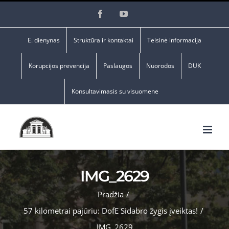
Skip
Facebook
YouTube
to
content
E. dienynas
Struktūra ir kontaktai
Teisinė informacija
Korupcijos prevencija
Paslaugos
Nuorodos
DUK
Konsultavimasis su visuomene
IMG_2629
Pradžia
/
57 kilometrai pajūriu: DofE Sidabro žygis įveiktas!
/
IMG_2629