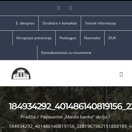
Skip
Facebook
YouTube
to
content
E. dienynas
Struktūra ir kontaktai
Teisinė informacija
Korupcijos prevencija
Paslaugos
Nuorodos
DUK
Konsultavimasis su visuomene
184934292_401486140819156_2
Pradžia
/
Pavasarinė „Maisto banko“ akcija
/
184934292_401486140819156_2281967562151888185_n