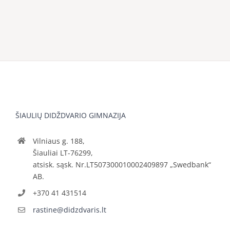
ŠIAULIŲ DIDŽDVARIO GIMNAZIJA
Vilniaus g. 188,
Šiauliai LT-76299,
atsisk. sąsk. Nr.LT507300010002409897 „Swedbank“
AB.
+370 41 431514
rastine@didzdvaris.lt