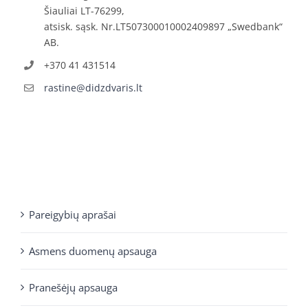
Šiauliai LT-76299,
atsisk. sąsk. Nr.LT507300010002409897 „Swedbank“
AB.
+370 41 431514
rastine@didzdvaris.lt
Pareigybių aprašai
Asmens duomenų apsauga
Pranešėjų apsauga