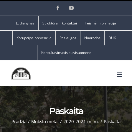
Skip
Facebook
YouTube
to
content
E. dienynas
Struktūra ir kontaktai
Teisinė informacija
Korupcijos prevencija
Paslaugos
Nuorodos
DUK
Konsultavimasis su visuomene
Paskaita
Pradžia
/
Mokslo metai
/
2020-2021 m. m.
/
Paskaita