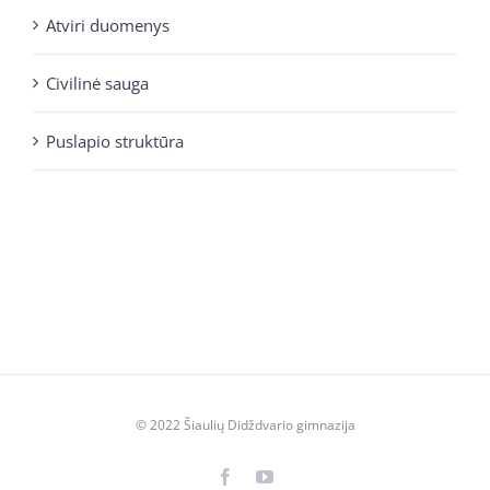
Atviri duomenys
Civilinė sauga
Puslapio struktūra
© 2022 Šiaulių Didždvario gimnazija
Facebook
YouTube