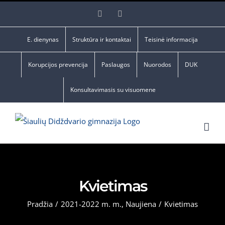
Skip
Facebook
YouTube
to
content
E. dienynas
Struktūra ir kontaktai
Teisinė informacija
Korupcijos prevencija
Paslaugos
Nuorodos
DUK
Konsultavimasis su visuomene
Kvietimas
Pradžia
/
2021-2022 m. m.
,
Naujiena
/
Kvietimas