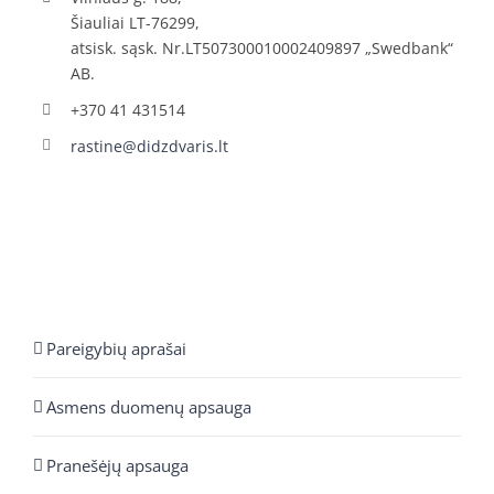
Šiauliai LT-76299,
atsisk. sąsk. Nr.LT507300010002409897 „Swedbank“
AB.
+370 41 431514
rastine@didzdvaris.lt
Pareigybių aprašai
Asmens duomenų apsauga
Pranešėjų apsauga