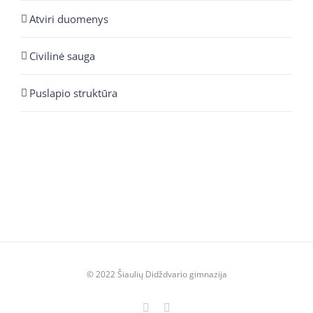
Atviri duomenys
Civilinė sauga
Puslapio struktūra
© 2022 Šiaulių Didždvario gimnazija
Facebook
YouTube