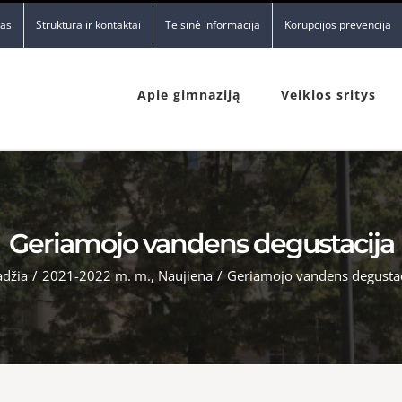
nas
Struktūra ir kontaktai
Teisinė informacija
Korupcijos prevencija
Apie gimnaziją
Veiklos sritys
Geriamojo vandens degustacija
adžia
/
2021-2022 m. m.
,
Naujiena
/
Geriamojo vandens degustac